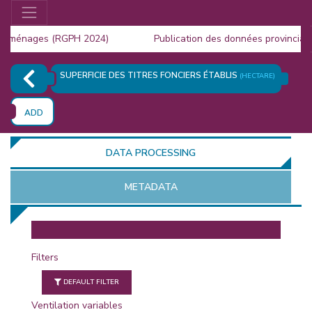
 ménages (RGPH 2024)
Publication des données provinciales
a Population (RGPH 2024)
SUPERFICIE DES TITRES FONCIERS ÉTABLIS
(HECTARE)
ADD
DATA PROCESSING
METADATA
OR
Filters
DEFAULT FILTER
Ventilation variables