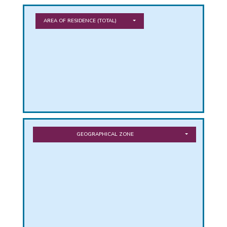
PHICAL
AREA OF RESIDENCE
(TOTAL)
L
L
GEOGRAPHICAL ZONE