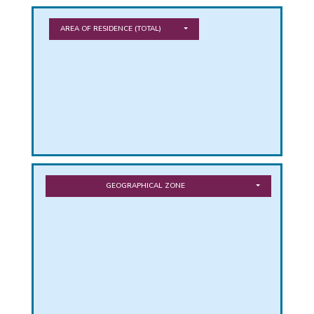
PHICAL
AREA OF RESIDENCE
(TOTAL)
L
L
GEOGRAPHICAL ZONE