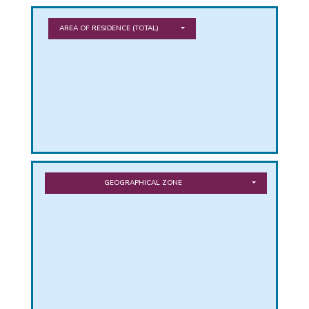
PHICAL
AREA OF RESIDENCE
(TOTAL)
L
L
GEOGRAPHICAL ZONE