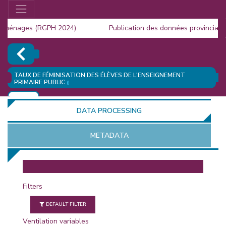
 ménages (RGPH 2024)
Publication des données provinciales
a Population (RGPH 2024)
TAUX DE FÉMINISATION DES ÉLÈVES DE L'ENSEIGNEMENT
PRIMAIRE PUBLIC
()
ADD
DATA PROCESSING
METADATA
OR
Filters
DEFAULT FILTER
Ventilation variables