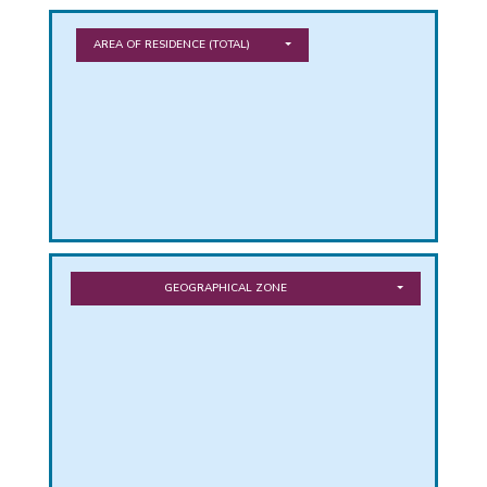
PHICAL
AREA OF RESIDENCE
(TOTAL)
L
L
GEOGRAPHICAL ZONE