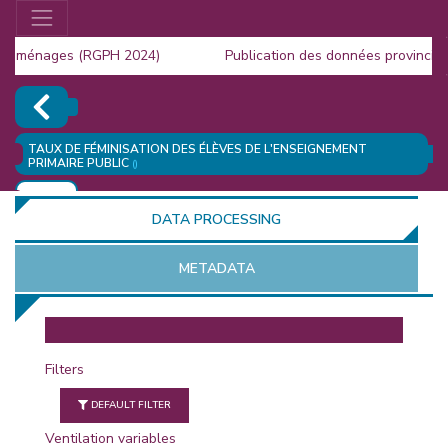
s ménages (RGPH 2024)
Publication des données provinciale
la Population (RGPH 2024)
TAUX DE FÉMINISATION DES ÉLÈVES DE L'ENSEIGNEMENT
PRIMAIRE PUBLIC
()
ADD
DATA PROCESSING
METADATA
OR
Filters
DEFAULT FILTER
Ventilation variables