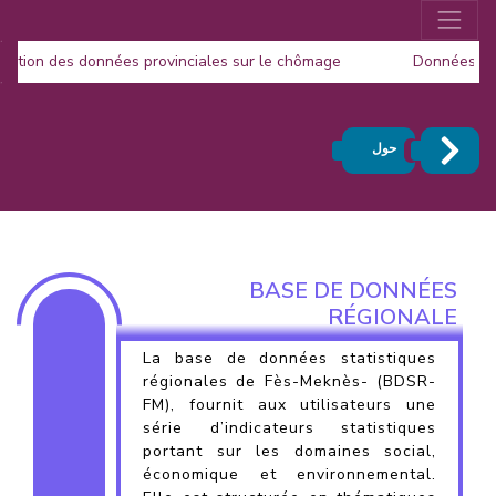
blication des données provinciales sur le chômage
Données 
Publication
حول
BASE DE DONNÉES
RÉGIONALE
La base de données statistiques
régionales de Fès-Meknès- (BDSR-
FM), fournit aux utilisateurs une
série d’indicateurs statistiques
portant sur les domaines social,
économique et environnemental.