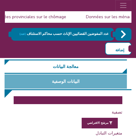
données provinciales sur le chômage
Données sur les ménag
Publication de la Populat
عدد المفوضين القضائيين الإناث حسب محاكم الاستئناف
(عدد)
إضافة
معالجة البيانات
البيانات الوصفية
تصفية
مرشح الافتراضي
متغيرات التبادل