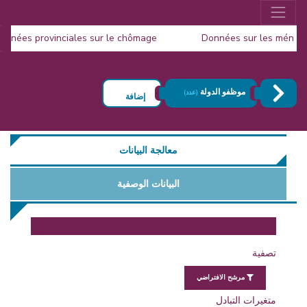
s données provinciales sur le chômage
Données sur les mén
Publication de la Popul
موظفو الدولة
(عدد)
إضافة
معالجة البيانات
البيانات الوصفية
تصفية
مرشح الافتراضي
متغيرات التبادل