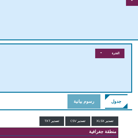
الفترة
جدول
رسوم بيانية
تصدير XLSX
تصدير CSV
تصدير TXT
منطقة جغرافية