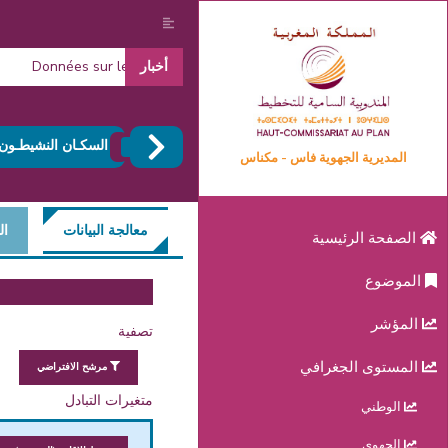
أخبار
Données sur les ménages (RGPH 2024)
السكـان النشيطـون
المديرية الجهوية فاس - مكناس
معالجة البيانات
ال
الصفحة الرئيسية
الموضوع
المؤشر
تصفية
المستوى الجغرافي
مرشح الافتراضي
متغيرات التبادل
الوطني
الجهوي