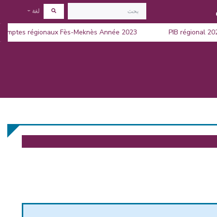
لغة
 des comptes régionaux Fès-Meknès Année 2023
PIB régional