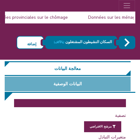
données provinciales sur le chômage
Données sur les ménag
Publication de la Populat
السكان النشيطون المشتغلون
(بالآلاف)
إضافة
معالجة البيانات
البيانات الوصفية
تصفية
مرشح الافتراضي
متغيرات التبادل